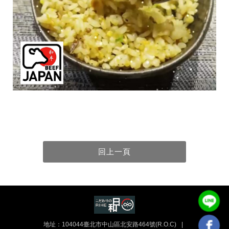
地址：104044臺北市中山區北安路464號(R.O.C)