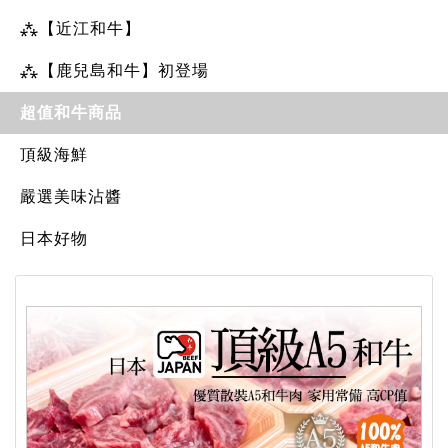
⁂【近江和牛】
⁂【鹿兒島和牛】初登場
超值和牛商品
頂級海鮮
嚴選美味沾醬
日本好物