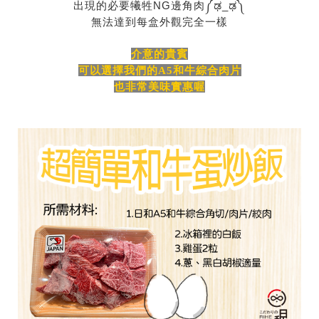
出現的必要犧牲NG邊角肉༼ಢ_ಢ༽
無法達到每盒外觀完全一樣
介意的貴賓
可以選擇我們的A5和牛綜合肉片
也非常美味實惠喔