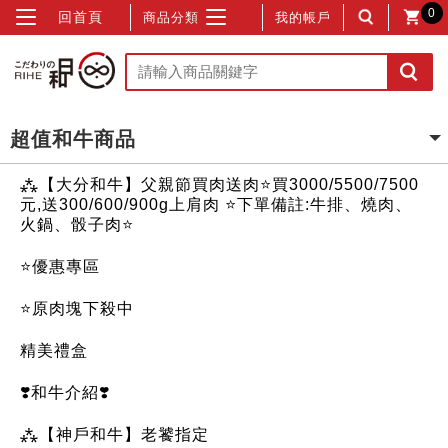
0
回首頁
商品分類
我的帳戶
超值和牛商品
⁂【大分和牛】父親節買肉送肉⭐買3000/5500/7500
元,送300/600/900g上肩肉 ⭐下單備註:牛排、燒肉、
火鍋、骰子肉⭐
⭐優惠專區
⭐原肉塊下殺中
精美禮盒
❣️和牛介紹❣️
⁂【神戶和牛】老饕指定