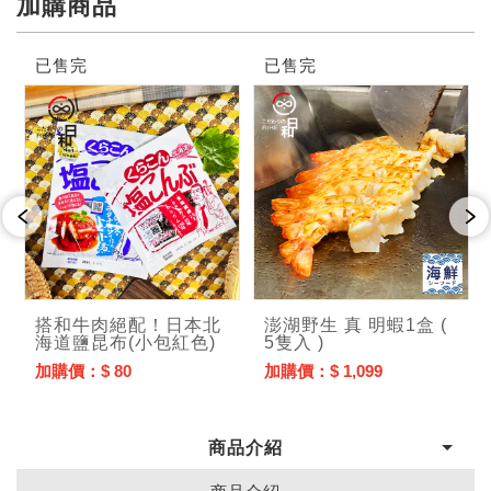
加購商品
已售完
已售完
搭和牛肉絕配！日本北
澎湖野生 真 明蝦1盒 (
海道鹽昆布(小包紅色)
5隻入 )
加購價：$ 80
加購價：$ 1,099
商品介紹