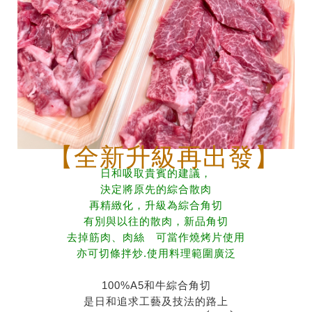
【全新升級再出發】
日和吸取貴賓的建議，
決定將原先的綜合散肉
再精緻化，升級為綜合角切
有別與以往的散肉，新品角切
去掉筋肉、肉絲 可當作燒烤片使用
亦可切條拌炒.
使用料理範圍廣泛
100%A5和牛綜合角切
是日和追求工藝及技法的路上