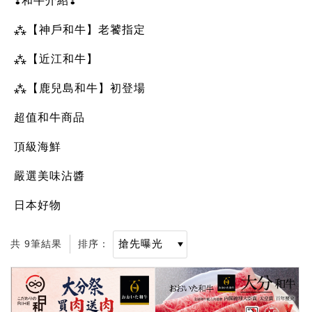
❣️和牛介紹❣️
⁂【神戶和牛】老饕指定
⁂【近江和牛】
⁂【鹿兒島和牛】初登場
超值和牛商品
頂級海鮮
嚴選美味沾醬
日本好物
共 9筆結果
排序：