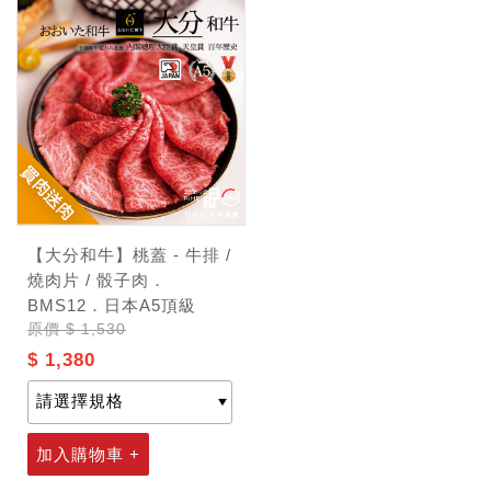
【大分和牛】桃蓋 - 牛排 /
燒肉片 / 骰子肉．
BMS12．日本A5頂級
原價
$ 1,530
$ 1,380
加入購物車 +