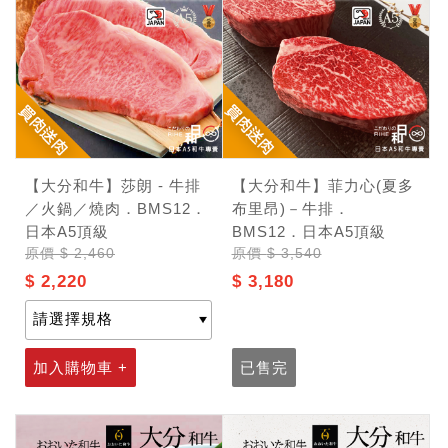
【大分和牛】莎朗 - 牛排
【大分和牛】菲力心(夏多
／火鍋／燒肉．BMS12．
布里昂)－牛排．
日本A5頂級
BMS12．日本A5頂級
原價
$ 2,460
原價
$ 3,540
$ 2,220
$ 3,180
記住帳號
加入購物車 +
已售完