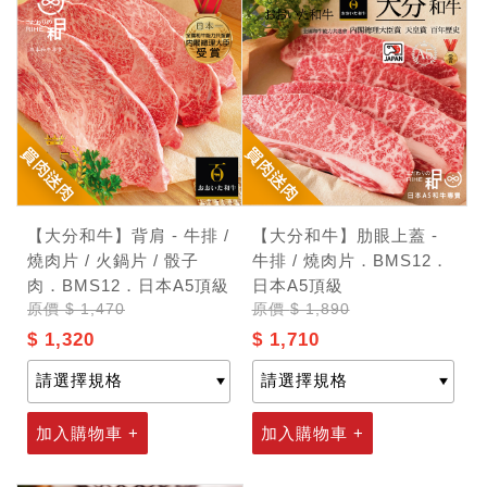
【大分和牛】背肩 - 牛排 /
【大分和牛】肋眼上蓋 -
燒肉片 / 火鍋片 / 骰子
牛排 / 燒肉片．BMS12．
肉．BMS12．日本A5頂級
日本A5頂級
原價
$ 1,470
原價
$ 1,890
$ 1,320
$ 1,710
加入購物車 +
加入購物車 +