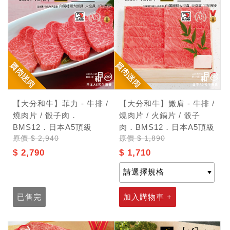
【大分和牛】菲力 - 牛排 /
【大分和牛】嫩肩 - 牛排 /
燒肉片 / 骰子肉．
燒肉片 / 火鍋片 / 骰子
BMS12．日本A5頂級
肉．BMS12．日本A5頂級
原價
$ 2,940
原價
$ 1,890
$ 2,790
$ 1,710
已售完
加入購物車 +