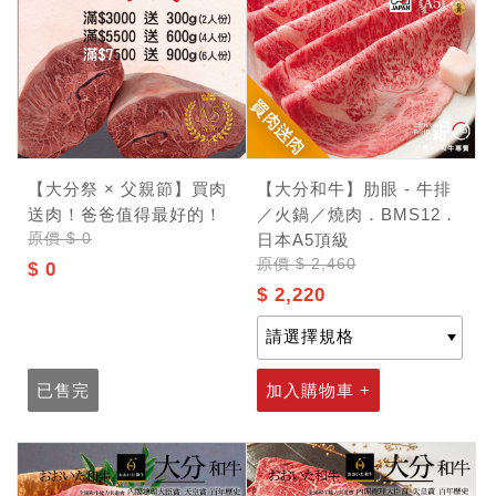
【大分祭 × 父親節】買肉
【大分和牛】肋眼 - 牛排
送肉！爸爸值得最好的！
／火鍋／燒肉．BMS12．
原價
$ 0
日本A5頂級
原價
$ 2,460
$ 0
$ 2,220
已售完
加入購物車 +