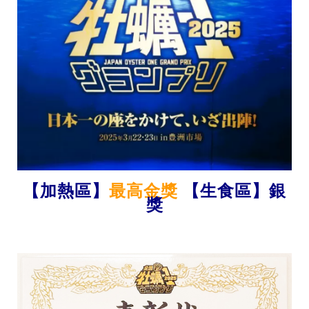
【
】
【
】
加熱區
最高金獎
生食區
銀
獎