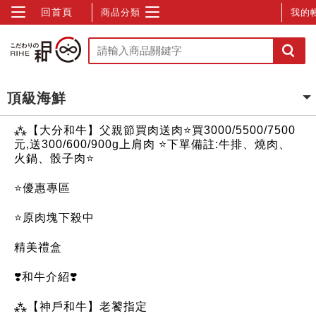
回首頁
商品分類
我的
頂級海鮮
⁂【大分和牛】父親節買肉送肉⭐買3000/5500/7500
元,送300/600/900g上肩肉 ⭐下單備註:牛排、燒肉、
火鍋、骰子肉⭐
⭐優惠專區
⭐原肉塊下殺中
精美禮盒
❣️和牛介紹❣️
⁂【神戶和牛】老饕指定