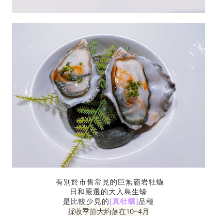
有別於市售常見的巨無霸岩牡蠣
日和嚴選的大入島生蠔
是比較少見的
[真牡蠣]
品種
採收季節大約落在10~4月