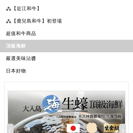
⁂【近江和牛】
⁂【鹿兒島和牛】初登場
超值和牛商品
頂級海鮮
嚴選美味沾醬
日本好物