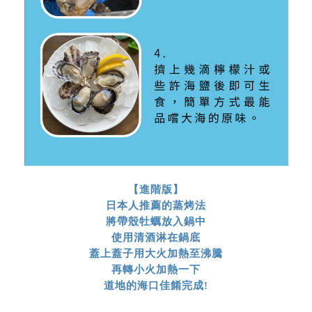
【進階版】
日本人推薦的蒸烤法
將帶殼牡蠣放入鍋中
使用清酒淋在鍋底
蓋上蓋子用大火加熱至沸騰
再轉小火加熱一下
道地的海口佳餚完成!