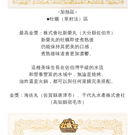
<
加熱區
>
■
牡蠣（單籽法）區
最高金獎：株式會社新榮丸（大分縣佐伯市）
新榮丸的牡蠣即使煮熟後
仍能保持其肥美的口感，
煮熟後味道會更加濃鬱。
這種美味生長在佐伯灣平緩的水流
和營養豐富的水域中，無論是燒烤、
油炸還是火鍋，都可以與任何菜餚完美搭配。
金獎：海佐丸（佐賀縣唐津市）、千代丸水產株式會社
（高知縣宿毛市）