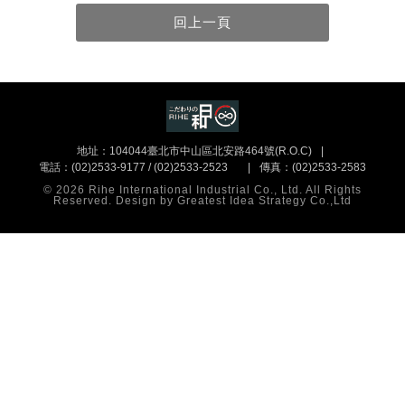
地址：104044臺北市中山區北安路464號(R.O.C)
電話：(02)2533-9177 / (02)2533-2523
傳真：(02)2533-2583
© 2026 Rihe International Industrial Co., Ltd. All Rights
Reserved. Design by
Greatest Idea Strategy Co.,Ltd