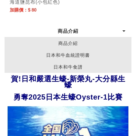
海道鹽昆布(小包紅色)
加購價：$ 80
商品介紹
商品介紹
日本和牛血統證明書
日本和牛食譜
賀!日和嚴選生蠔-新榮丸-大分縣生
蠔
勇奪2025日本生蠔Oyster-1比賽