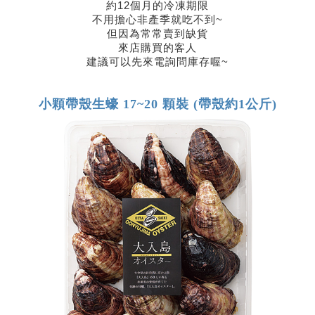
約12個月的冷凍期限
不用擔心非產季就吃不到~
但因為常常賣到缺貨
來店購買的客人
建議可以先來電詢問庫存喔~
小顆帶殼生蠔 17~20 顆裝 (帶殼約1公斤)