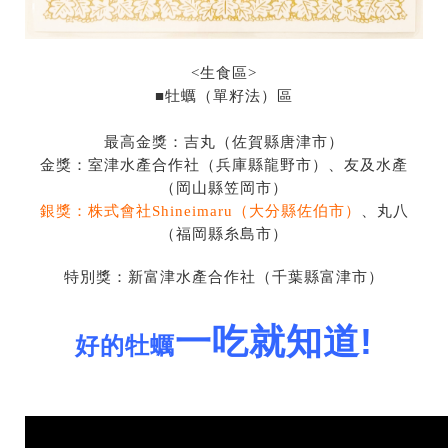
<
生食區
>
■
牡蠣（單籽法）區
最高金獎：吉丸（佐賀縣唐津市）
金獎：室津水產合作社（兵庫縣龍野市）、友及水產
（岡山縣笠岡市）
銀獎：株式會社
Shineimaru
（大分縣佐伯市）
、丸八
（福岡縣糸島市）
特別獎：新富津水產合作社（千葉縣富津市）
一吃就知道!
好的牡蠣