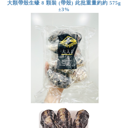
大顆帶殼生蠔 8 顆裝 (帶殼) 此批重量約約 575g
±3%