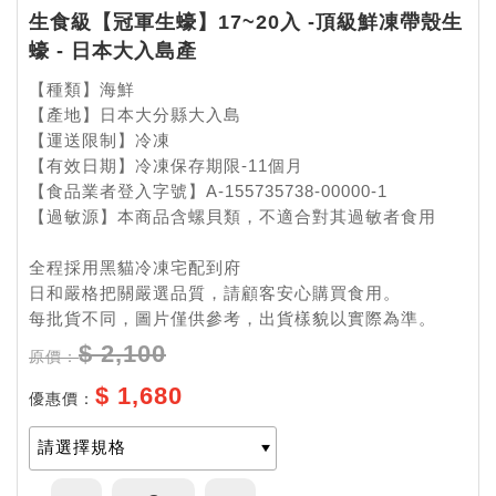
生食級【冠軍生蠔】17~20入 -頂級鮮凍帶殼生
蠔 - 日本大入島產
【種類】海鮮
【產地】日本大分縣大入島
【運送限制】冷凍
【有效日期】冷凍保存期限-11個月
【食品業者登入字號】A-155735738-00000-1
【過敏源】本商品含螺貝類，不適合對其過敏者食用
全程採用黑貓冷凍宅配到府
日和嚴格把關嚴選品質，請顧客安心購買食用。
每批貨不同，圖片僅供參考，出貨樣貌以實際為準。
$ 2,100
原價：
$ 1,680
優惠價：