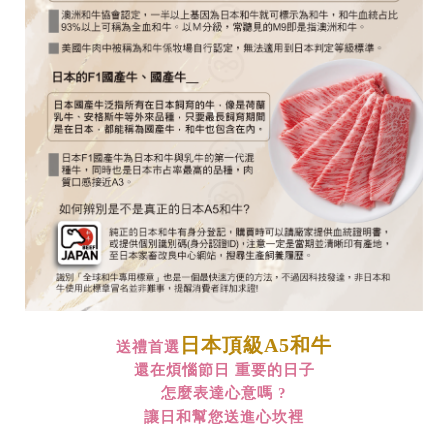
日本頂級A5和牛
送禮首選
還在煩惱節日 重要的日子
怎麼表達心意嗎 ?
讓日和幫您送進心坎裡