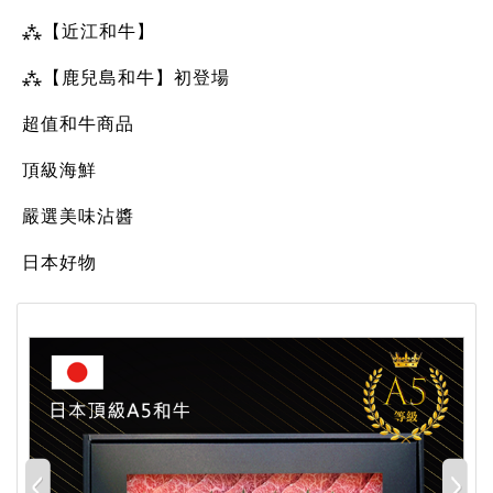
⁂【近江和牛】
⁂【鹿兒島和牛】初登場
超值和牛商品
頂級海鮮
嚴選美味沾醬
日本好物