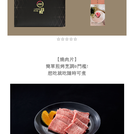
☆☆☆☆☆
【燒肉片】
簡單煎烤烹調0門檻!
想吃就吃隨時可煮