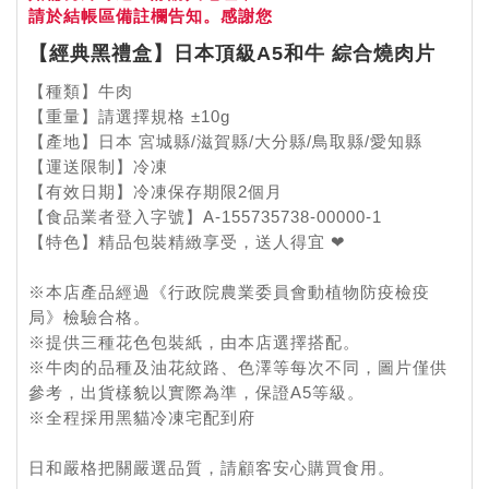
請於結帳區備註欄告知。感謝您
【經典黑禮盒】日本頂級A5和牛 綜合燒肉片
【種類】牛肉
【重量】請選擇規格 ±10g
【產地】日本 宮城縣/滋賀縣/大分縣/鳥取縣/愛知縣
【運送限制】冷凍
【有效日期】冷凍保存期限2個月
【食品業者登入字號】A-155735738-00000-1
【特色】精品包裝精緻享受，送人得宜 ❤
※本店產品經過《行政院農業委員會動植物防疫檢疫
局》檢驗合格。
※提供三種花色包裝紙，由本店選擇搭配。
※牛肉的品種及油花紋路、色澤等每次不同，圖片僅供
參考，出貨樣貌以實際為準，保證A5等級。
※全程採用黑貓冷凍宅配到府
日和嚴格把關嚴選品質，請顧客安心購買食用。