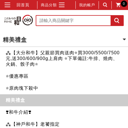
0
回首頁
商品分類
我的帳戶
精美禮盒
⁂【大分和牛】父親節買肉送肉⭐買3000/5500/7500
元,送300/600/900g上肩肉 ⭐下單備註:牛排、燒肉、
火鍋、骰子肉⭐
⭐優惠專區
⭐原肉塊下殺中
精美禮盒
❣️和牛介紹❣️
⁂【神戶和牛】老饕指定