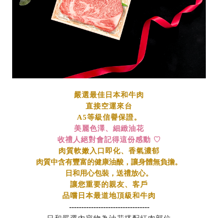
嚴選最佳日本和牛肉
直接空運來台
A5等級信譽保證。
美麗色澤、細緻油花
收禮人絕對會記得這份感動 ♡
肉質軟嫩
入口即化、香氣濃郁
肉質中含有豐富的健康油酸，讓身體無負擔。
日和用心包裝
，
送禮放心。
讓您重要的親友、客戶
品嚐日本最道地頂級和牛肉
---------------------------------