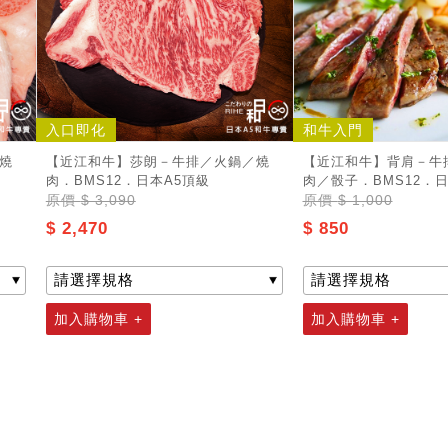
入口即化
和牛入門
燒
【近江和牛】莎朗－牛排／火鍋／燒
【近江和牛】背肩－牛
肉．BMS12．日本A5頂級
肉／骰子．BMS12．日
原價
$ 3,090
原價
$ 1,000
$ 2,470
$ 850
加入購物車 +
加入購物車 +
記住帳號