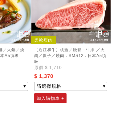
柔軟瘦肉
排／火鍋／燒
【近江和牛】桃蓋／腰臀－牛排 ／火
本A5頂級
鍋／骰子／燒肉．BMS12．日本A5頂
級
原價
$ 1,710
$ 1,370
加入購物車 +