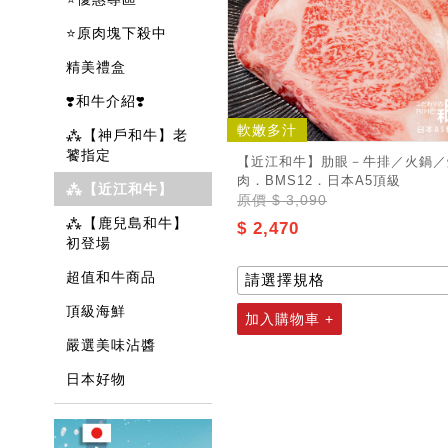
⭐原肉塊下殺中
精美禮盒
❣️和牛介紹❣️
軟嫩多汁
⁂【神戶和牛】老
饕指定
【近江和牛】肋眼－牛排／火鍋／
肉．BMS12．日本A5頂級
⁂【近江和牛】
原價
$ 3,090
⁂【鹿兒島和牛】
$ 2,470
初登場
超值和牛商品
頂級海鮮
加入購物車 +
嚴選美味沾醬
日本好物