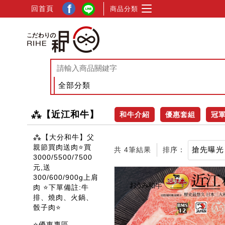
f
回首頁
商品分類
⁂【近江和牛】
和牛介紹
優惠套組
冠
⁂【大分和牛】父
親節買肉送肉⭐買
共 4筆結果
排序：
3000/5500/7500
元,送
300/600/900g上肩
肉 ⭐下單備註:牛
排、燒肉、火鍋、
骰子肉⭐
⭐優惠專區