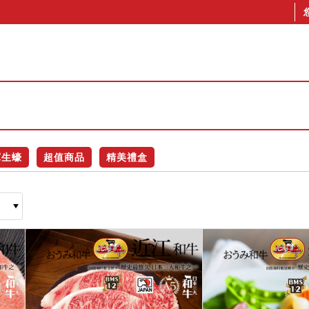
軍生蠔
超值商品
精美禮盒