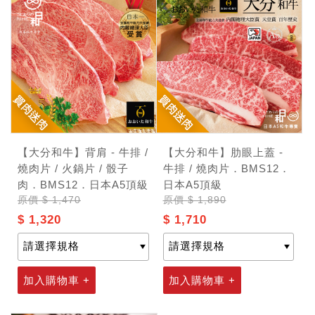
【大分和牛】背肩 - 牛排 /
【大分和牛】肋眼上蓋 -
燒肉片 / 火鍋片 / 骰子
牛排 / 燒肉片．BMS12．
肉．BMS12．日本A5頂級
日本A5頂級
原價
$ 1,470
原價
$ 1,890
$ 1,320
$ 1,710
加入購物車 +
加入購物車 +