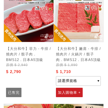
【大分和牛】菲力 - 牛排 /
【大分和牛】嫩肩 - 牛排 /
燒肉片 / 骰子肉．
燒肉片 / 火鍋片 / 骰子
BMS12．日本A5頂級
肉．BMS12．日本A5頂級
原價
$ 2,940
原價
$ 1,890
$ 2,790
$ 1,710
已售完
加入購物車 +