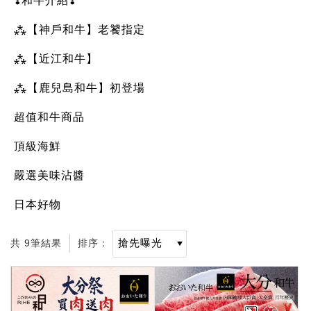
❣️和牛介紹❣️
⁂【神戶和牛】老饕指定
⁂【近江和牛】
⁂【鹿兒島和牛】初登場
超值和牛商品
頂級海鮮
嚴選美味沾醬
日本好物
共 9筆結果
排序：