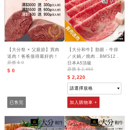
【大分祭 × 父親節】買肉
【大分和牛】肋眼 - 牛排
送肉！爸爸值得最好的！
／火鍋／燒肉．BMS12．
原價
$ 0
日本A5頂級
原價
$ 2,460
$ 0
$ 2,220
已售完
加入購物車 +