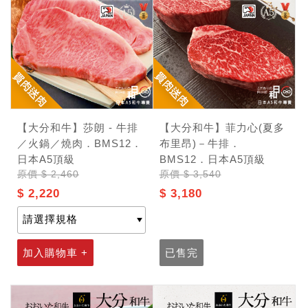
【大分和牛】莎朗 - 牛排
【大分和牛】菲力心(夏多
／火鍋／燒肉．BMS12．
布里昂)－牛排．
日本A5頂級
BMS12．日本A5頂級
原價
$ 2,460
原價
$ 3,540
$ 2,220
$ 3,180
記住帳號
加入購物車 +
已售完