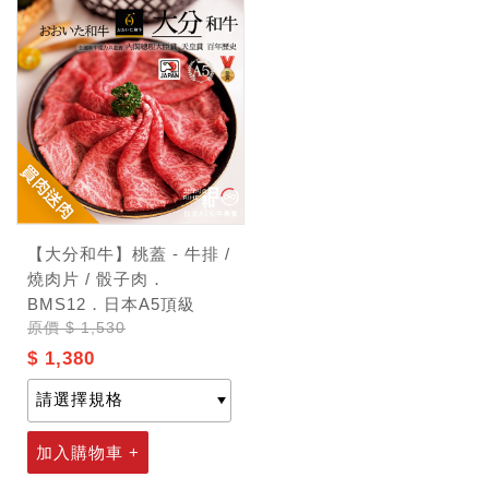
【大分和牛】桃蓋 - 牛排 /
燒肉片 / 骰子肉．
BMS12．日本A5頂級
原價
$ 1,530
$ 1,380
加入購物車 +