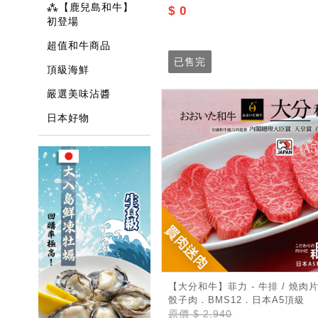
⁂【鹿兒島和牛】
$ 0
初登場
超值和牛商品
已售完
頂級海鮮
嚴選美味沾醬
日本好物
【大分和牛】菲力 - 牛排 / 燒肉片
骰子肉．BMS12．日本A5頂級
原價
$ 2,940