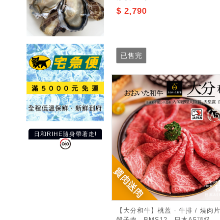
$ 2,790
已售完
日和RIHE隨身帶著走!
【大分和牛】桃蓋 - 牛排 / 燒肉片
骰子肉．BMS12．日本A5頂級