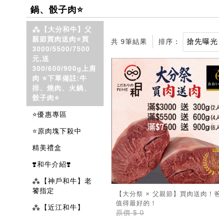
鍋、骰子肉⭐
⁂【大分和牛】父
親節買肉送肉⭐買
共 9筆結果
排序：
3000/5500/7500
元,送
300/600/900g上肩
肉 ⭐下單備註:牛
排、燒肉、火鍋、
骰子肉⭐
⭐優惠專區
⭐原肉塊下殺中
精美禮盒
❣️和牛介紹❣️
⁂【神戶和牛】老
饕指定
【大分祭 × 父親節】買肉送肉！
值得最好的！
⁂【近江和牛】
原價
$ 0