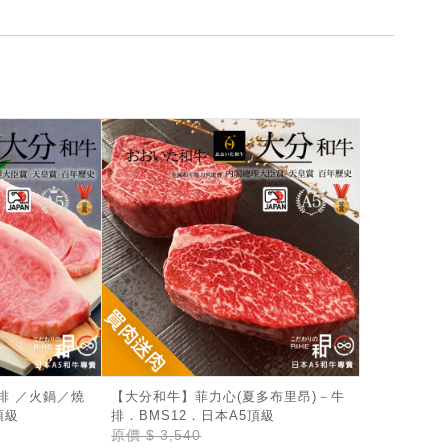
排 ／火鍋／燒
【大分和牛】菲力心(夏多布里昂)－牛
頂級
排．BMS12．日本A5頂級
原價
$ 3,540