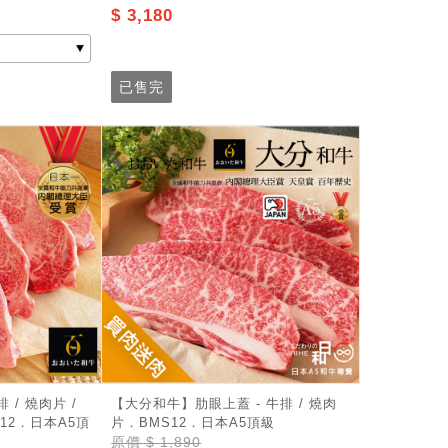
$ 3,180
已售完
 / 燒肉片 /
【大分和牛】肋眼上蓋 - 牛排 / 燒肉
12．日本A5頂
片．BMS12．日本A5頂級
原價
$ 1,890