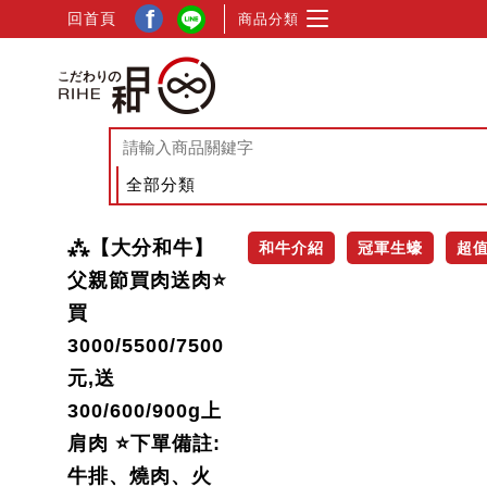
f
回首頁
商品分類
⁂【大分和牛】
和牛介紹
冠軍生蠔
超
父親節買肉送肉⭐
買
3000/5500/7500
元,送
300/600/900g上
肩肉 ⭐下單備註:
牛排、燒肉、火