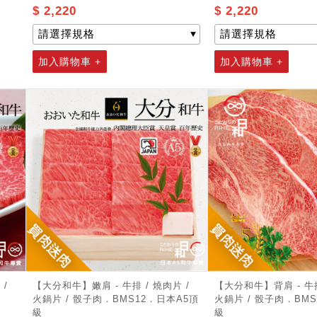
$ 2,220
$ 2,220
加入購物車 +
加入購物車 +
記住帳號
 /
【大分和牛】嫩肩 - 牛排 / 燒肉片 /
【大分和牛】背肩 - 牛排
火鍋片 / 骰子肉．BMS12．日本A5頂
火鍋片 / 骰子肉．BMS
級
級